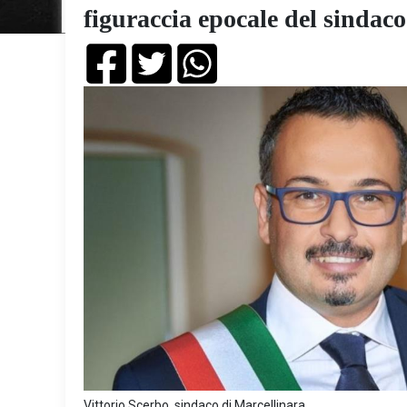
figuraccia epocale del sindac
Vittorio Scerbo, sindaco di Marcellinara