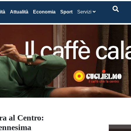
ità
Attualità
Economia
Sport
Servizi
ra al Centro:
 ennesima