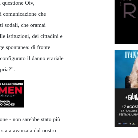
a questione Oiv,
 di comunicazione che
oti sodali, che oramai
e istituzioni, dei cittadini e
e spontanea: di fronte
configurato il danno erariale
opria?”.
one - non sarebbe stato più
 stata avanzata dal nostro