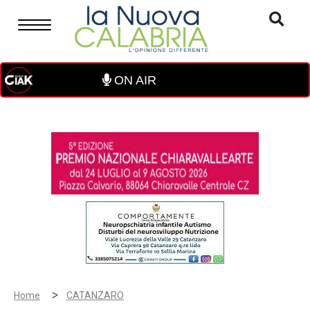
ON AIR
>
Home
CATANZARO