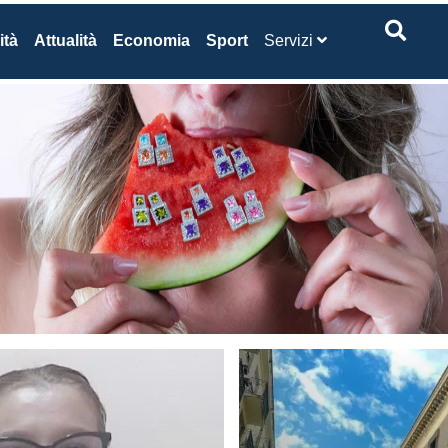
ità
Attualità
Economia
Sport
Servizi