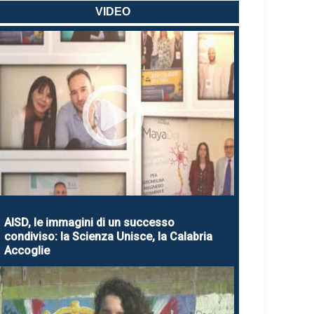
VIDEO
AISD, le immagini di un successo
condiviso: la Scienza Unisce, la Calabria
Accoglie