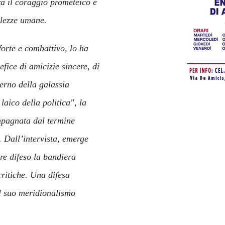
ra il coraggio prometeico e
colezze umane.
forte e combattivo, lo ha
efice di amicizie sincere, di
terno della galassia
laico della politica", la
mpagnata dal termine
e. Dall’intervista, emerge
e difeso la bandiera
critiche. Una difesa
ol suo meridionalismo