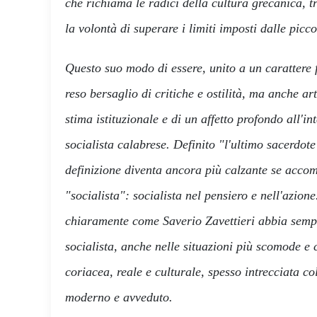
che richiama le radici della cultura grecanica, t
la volontà di superare i limiti imposti dalle pic
Questo suo modo di essere, unito a un carattere 
reso bersaglio di critiche e ostilità, ma anche art
stima istituzionale e di un affetto profondo all'in
socialista calabrese. Definito "l'ultimo sacerdote 
definizione diventa ancora più calzante se acco
"socialista": socialista nel pensiero e nell'azion
chiaramente come Saverio Zavettieri abbia sempr
socialista, anche nelle situazioni più scomode e 
coriacea, reale e culturale, spesso intrecciata c
moderno e avveduto.