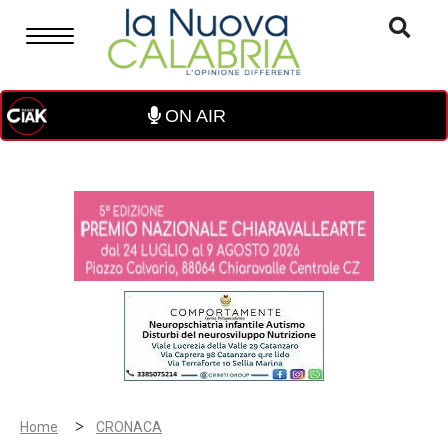
ON AIR
>
Home
CRONACA