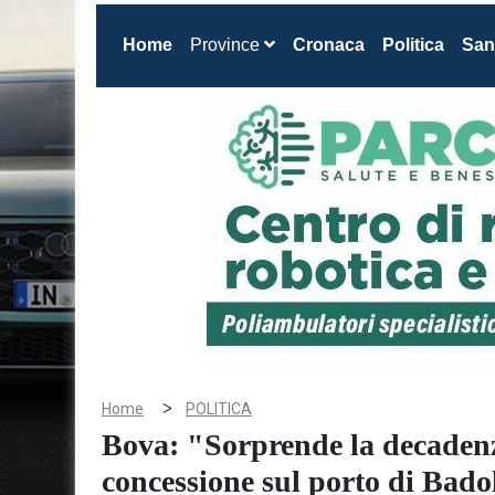
(current)
Home
Province
Cronaca
Politica
San
>
Home
POLITICA
Bova: "Sorprende la decadenz
concessione sul porto di Badol