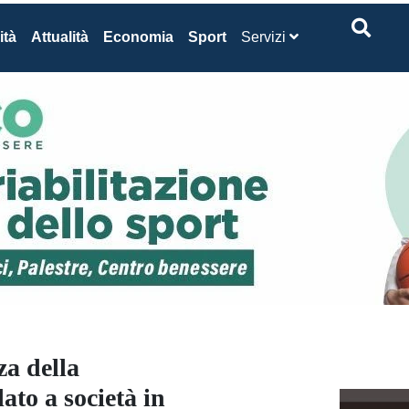
ità
Attualità
Economia
Sport
Servizi
a della
ato a società in