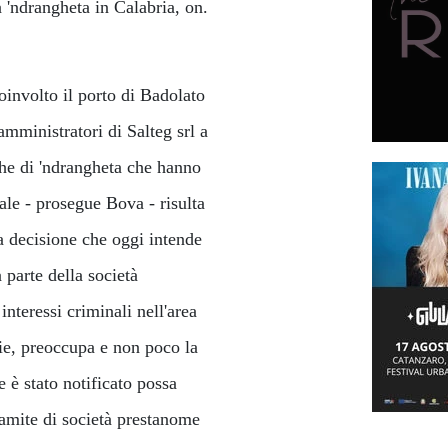
 'ndrangheta in Calabria, on.
coinvolto il porto di Badolato
amministratori di Salteg srl a
sche di 'ndrangheta che hanno
uale - prosegue Bova - risulta
la decisione che oggi intende
a parte della società
interessi criminali nell'area
arie, preoccupa e non poco la
 è stato notificato possa
 tramite di società prestanome