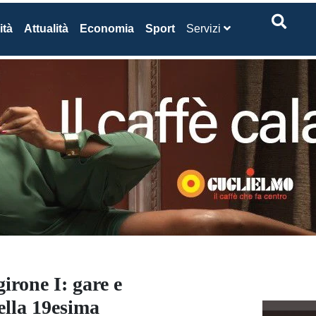
ità
Attualità
Economia
Sport
Servizi
irone I: gare e
ella 19esima