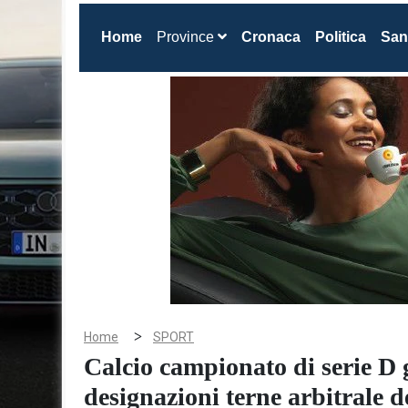
(current)
Home
Province
Cronaca
Politica
San
>
Home
SPORT
Calcio campionato di serie D g
designazioni terne arbitrale d