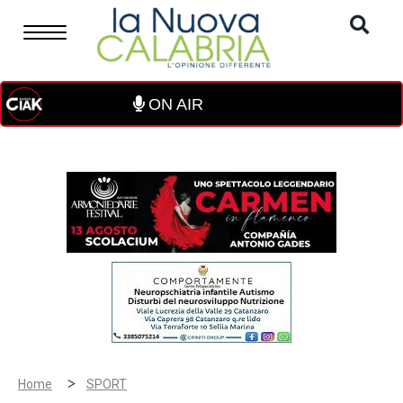
ON AIR
>
Home
SPORT