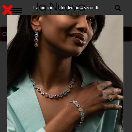
L'annuncio si chiuderà in 3 secondi
ON AIR
>
Home
SPORT