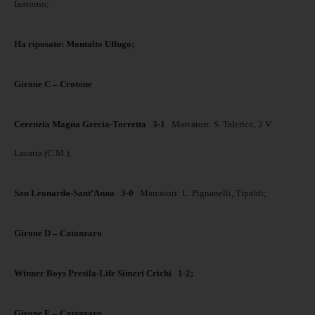
Iantorno;
Ha riposato: Montalto Uffugo;
Girone C – Crotone
Cerenzia Magna Grecia-Torretta
3-1
Marcatori: S. Talerico, 2 V.
Lacaria (C.M.);
San Leonardo-Sant’Anna
3-0
Marcatori: L. Pignanelli, Tipaldi;
Girone D – Catanzaro
Winner Boys Presila-Life Simeri Crichi
1-2;
Girone E – Catanzaro