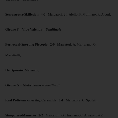
Serrastretta-Skilletion
4-0
Marcatori: 2 I. Aiello, F. Molinaro, R. Arcuri;
Girone F – Vibo Valentia –
Semifinale
Pernocari-Sporting Piscopio
2-0
Marcatori: A. Marturano, G.
Mazzitelli;
Ha riposato:
Maierato;
Girone G – Gioia Tauro
–
Semifinali
Real Polistena-Sporting Ceramida
0-1
Marcatore: C. Spoleti;
Sinopolese-Mamerto
2-2
Marcatori: G. Fimmano, C. Alvaro (S)=V.