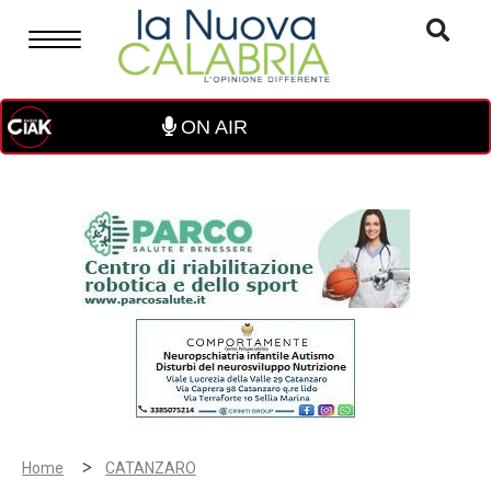
ON AIR
>
Home
CATANZARO