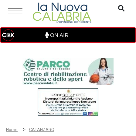
ON AIR
>
Home
CATANZARO