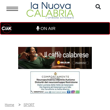
ON AIR
>
Home
SPORT