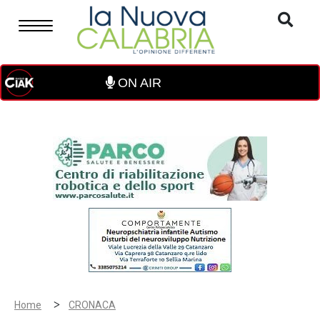
ON AIR
>
Home
CRONACA