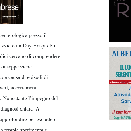
oenterologica presso il
avviato un Day Hospital: il
medici cercano di comprendere
 Giuseppe viene
 a causa di episodi di
veri, accertamenti
ti. Nonostante l’impegno del
 diagnosi chiara .A
pprofondire per escludere
a terapia sperimentale,