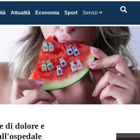
ità
Attualità
Economia
Sport
Servizi
e di dolore e
all'ospedale