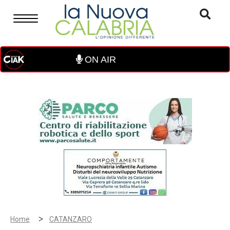
ON AIR
>
Home
CATANZARO