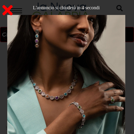
L'annuncio si chiuderà in 3 secondi
ON AIR
>
Home
CRONACA