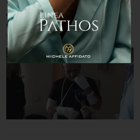
“Ci minacciavano con pistole e
coltelli”: il racconto del superstite
dopo la strage di Amendolara