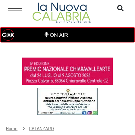
ON AIR
>
Home
CATANZARO