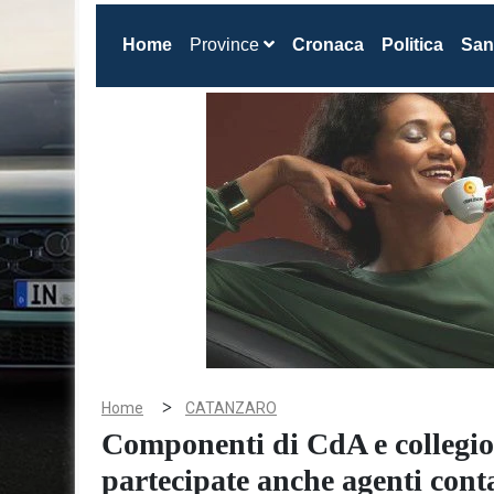
(current)
Home
Province
Cronaca
Politica
San
>
Home
CATANZARO
Componenti di CdA e collegio 
partecipate anche agenti conta