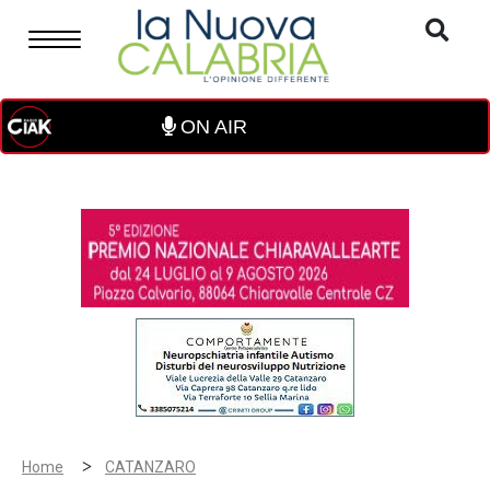
ON AIR
>
Home
CATANZARO