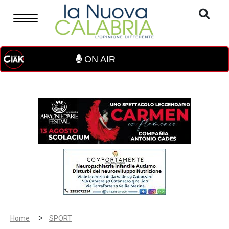
ON AIR
>
Home
SPORT