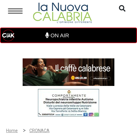
ON AIR
>
Home
CRONACA