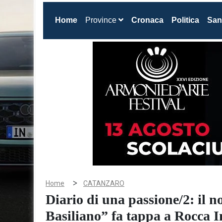
(current)
Home
Province
Cronaca
Politica
San
>
Home
CATANZARO
Diario di una passione/2: il
Basiliano” fa tappa a Rocca 