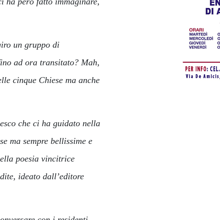
ci ha però fatto immaginare,
giro un gruppo di
fino ad ora transitato? Mah,
elle cinque Chiese ma anche
esco che ci ha guidato nella
rse ma sempre bellissime e
lla poesia vincitrice
dite, ideato dall’editore
onversare con i residenti,