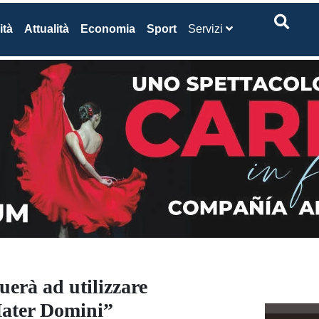
ità
Attualità
Economia
Sport
Servizi
uerà ad utilizzare
Mater Domini”