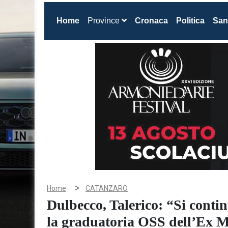
(current)
Home
Province
Cronaca
Politica
San
>
Home
CATANZARO
Dulbecco, Talerico: “Si contin
la graduatoria OSS dell’Ex 