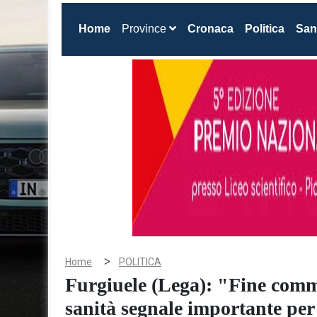
(current)
Home
Province
Cronaca
Politica
San
>
Home
POLITICA
Furgiuele (Lega): "Fine com
sanità segnale importante per 