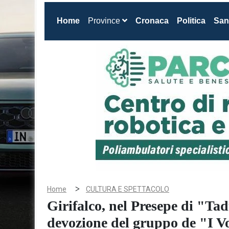
(current)
Home
Province
Cronaca
Politica
San
>
Home
CULTURA E SPETTACOLO
Girifalco, nel Presepe di "Tadu
devozione del gruppo de "I Vo