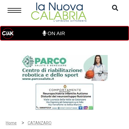
ON AIR
>
Home
CATANZARO