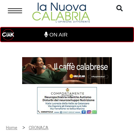
ON AIR
>
Home
CRONACA