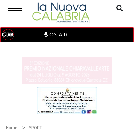
ON AIR
>
Home
SPORT