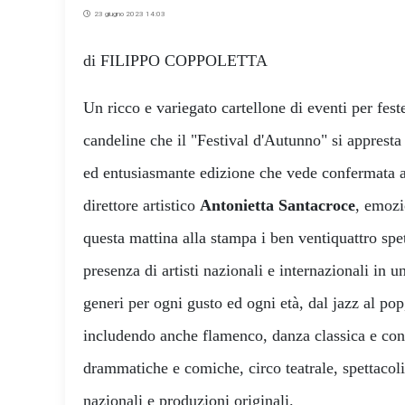
23 giugno 2023 14:03
di FILIPPO COPPOLETTA
Un ricco e variegato cartellone di eventi per fest
candeline che il "Festival d'Autunno" si apprest
ed entusiasmante edizione che vede confermata al
direttore artistico
Antonietta Santacroce
, emozi
questa mattina alla stampa i ben ventiquattro spe
presenza di artisti nazionali e internazionali in 
generi per ogni gusto ed ogni età, dal jazz al pop,
includendo anche flamenco, danza classica e con
drammatiche e comiche, circo teatrale, spettacol
nazionali e produzioni originali.