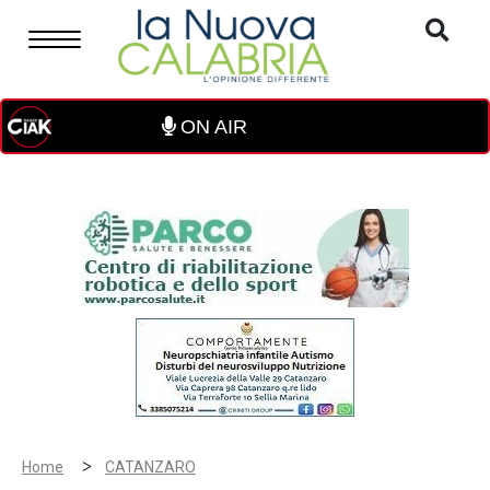
ON AIR
>
Home
CATANZARO