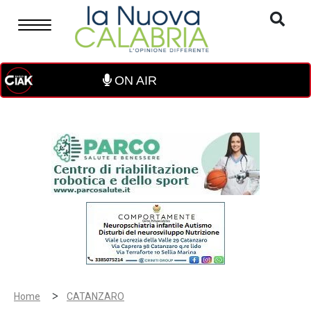
ON AIR
>
Home
CATANZARO