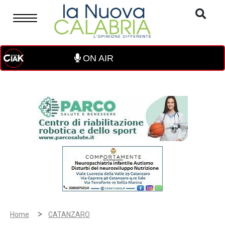
ON AIR
>
Home
CATANZARO