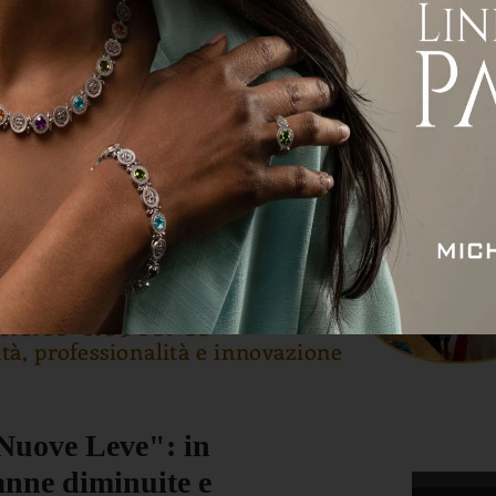
ità
Attualità
Economia
Sport
Servizi
Nuove Leve": in
anne diminuite e