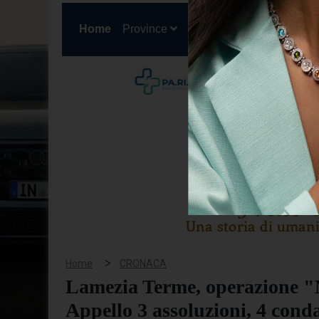
(current)
Home
Province
Cronaca
Politica
San
>
Home
CRONACA
Lamezia Terme, operazione "
Appello 3 assoluzioni, 4 cond