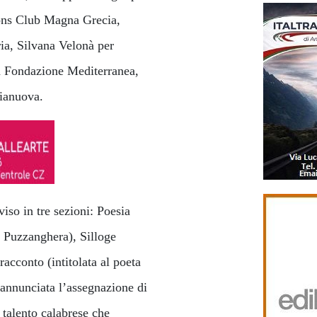
ions Club Magna Grecia,
ia, Silvana Velonà per
a Fondazione Mediterranea,
lianuova.
iso in tre sezioni: Poesia
to Puzzanghera), Silloge
 racconto (intitolata al poeta
reannunciata l’assegnazione di
talento calabrese che