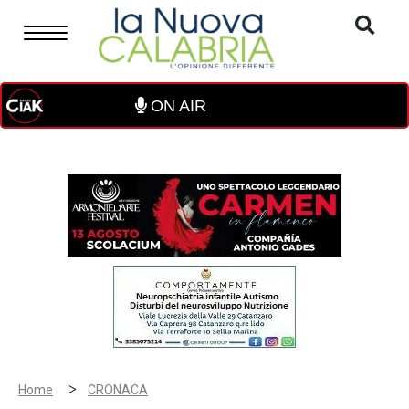
ON AIR
>
Home
CRONACA