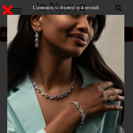
L'annuncio si chiuderà in 4 secondi
ON AIR
>
Home
CRONACA