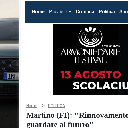
(current)
Home
Province
Cronaca
Politica
San
>
Home
POLITICA
Martino (FI): "Rinnovamento
guardare al futuro"