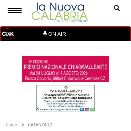
ON AIR
>
Home
CATANZARO