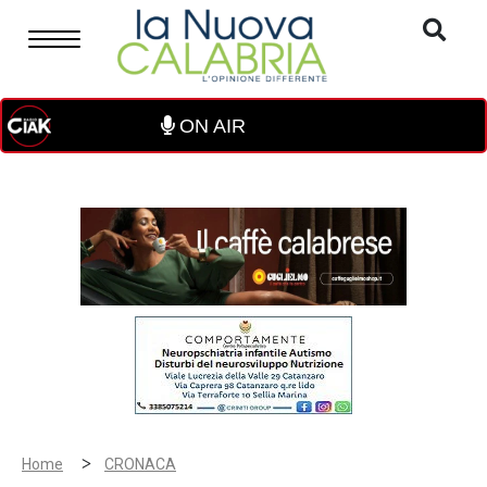
ON AIR
>
Home
CRONACA