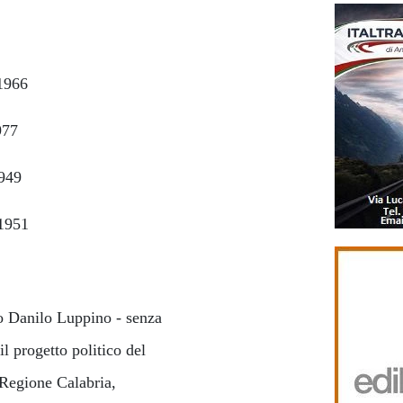
/1966
1977
/1949
/1951
to Danilo Luppino - senza
il progetto politico del
 Regione Calabria,