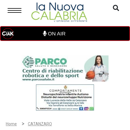
ON AIR
>
Home
CATANZARO