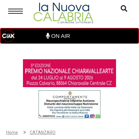
ON AIR
>
Home
CATANZARO