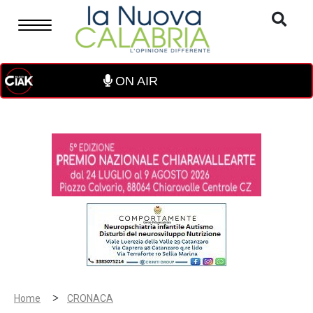
ON AIR
>
Home
CRONACA