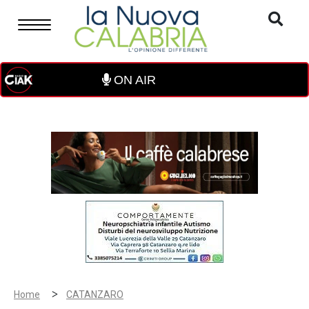
ON AIR
>
Home
CATANZARO