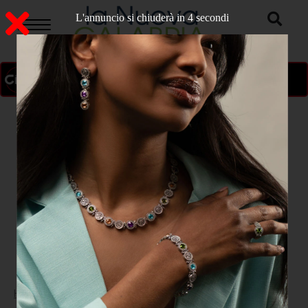
L'annuncio si chiuderà in 2 secondi
ON AIR
>
Home
CATANZARO