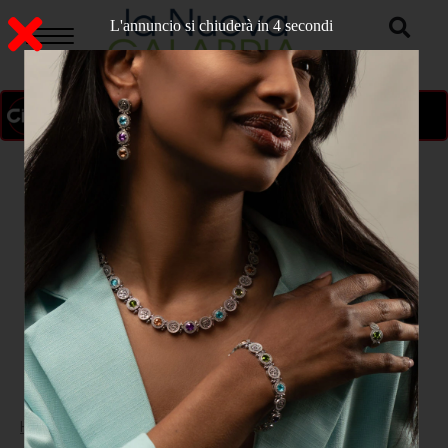
L'annuncio si chiuderà in 3 secondi
ON AIR
>
Home
CRONACA