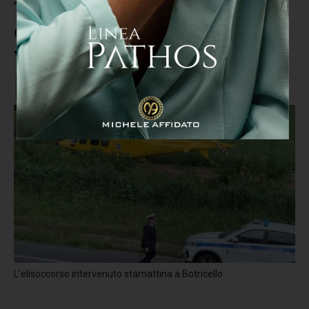
Tragedia a Botricello: si lancia
dalla finestra per sfuggire alla
violenza del marito
L'elisoccorso intervenuto stamattina a Botricello