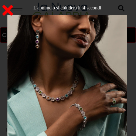
L'annuncio si chiuderà in 3 secondi
ON AIR
>
Home
CRONACA