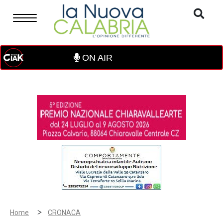
ON AIR
>
Home
CRONACA