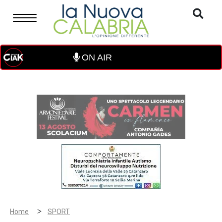
ON AIR
>
Home
SPORT