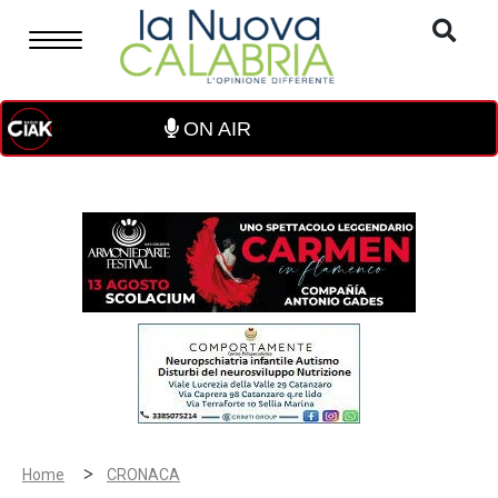
ON AIR
>
Home
CRONACA